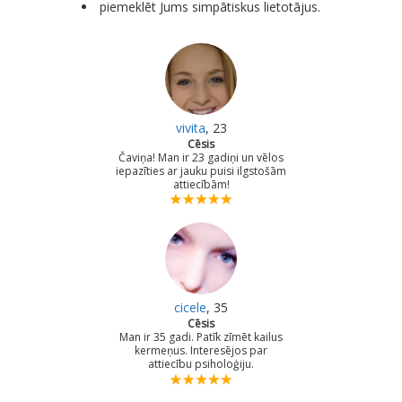
piemeklēt Jums simpātiskus lietotājus.
vivita
, 23
Cēsis
Čaviņa! Man ir 23 gadiņi un vēlos
iepazīties ar jauku puisi ilgstošām
attiecībām!
cicele
, 35
Cēsis
Man ir 35 gadi. Patīk zīmēt kailus
kermeņus. Interesējos par
attiecību psiholoģiju.