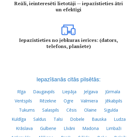
Reāli, ieinteresēti lietotāji — iepazīstieties ātri
un efektīgi
Iepazīstieties no jebkuras ierīces: (dators,
telefons, planšete)
Iepazīšanās citās pilsētās:
Rīga
Daugavpils
Liepāja
Jelgava
Jūrmala
Ventspils
Rēzekne
Ogre
Valmiera
Jēkabpils
Tukums
Salaspils
Cēsis
Olaine
Sigulda
Kuldīga
Saldus
Talsi
Dobele
Bauska
Ludza
Krāslava
Gulbene
Līvāni
Madona
Limbaži