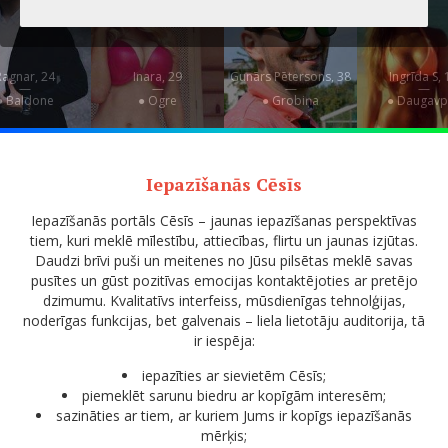
Ragnar, 24
Inara, 29
Gunārs Pētersons, 38
Ingrīda S, 
—
—
—
—
● Baldone
● Ogre
● Grobiņa
● Daugavpi
Iepazīšanās Cēsīs
Iepazīšanās portāls Cēsīs – jaunas iepazīšanas perspektīvas
tiem, kuri meklē mīlestību, attiecības, flirtu un jaunas izjūtas.
Daudzi brīvi puši un meitenes no Jūsu pilsētas meklē savas
pusītes un gūst pozitīvas emocijas kontaktējoties ar pretējo
dzimumu. Kvalitatīvs interfeiss, mūsdienīgas tehnolģijas,
noderīgas funkcijas, bet galvenais – liela lietotāju auditorija, tā
ir iespēja:
iepazīties ar sievietēm Cēsīs;
piemeklēt sarunu biedru ar kopīgām interesēm;
sazināties ar tiem, ar kuriem Jums ir kopīgs iepazīšanās
mērķis;