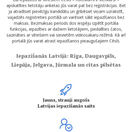
apskatīties lietotāju anketas Jūs varat pat bez reģistrācijas. Bet
ja atradīsiet pievilcīgu kandidātu un gribēsiet viņam uzrakstīt,
vajadzēs reģistreties portālā un varēsiet sākt iepazīšanos bez
maksas. Bezmaksas periods dos iespēju izpētīt portāla
funkcijas, iepazīties ar dažiem lietotājiem, piedalīties čatos,
sazināties ar vīriešiem vai sievietēm videosakaru režīmā. Kā arī
portalā Jūs varat atrast iepazīšanos pieaugušajiem Cēsīs.
Iepazīšanās Latvijā: Rīga, Daugavpils,
Liepāja, Jelgava, Jūrmala un citas pilsētas
Jauns, strauji augošs
Latvijas iepazīšanās saits