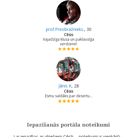
prof.Preobražnieks.
, 30
Cēsis
Vajadzīga klusa un paklausīga
verdzene!
Jānis K
, 28
Cēsis
Esmu saldāks par desertu...
Iepazīšanās portāla noteikumi
Lai iepazītos ar vīriešiem Cēsīs – noteikumi ir vienkārši –