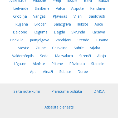
Aizkraukle
Alūksne
Preiļi
Ikšķile
Balvi
Baloži
Lielvārde
Smiltene
Valka
Aizpute
Kandava
Grobiņa
Vangaži
Pļaviņas
Viļāni
Saulkrasti
Rūjiena
Brocēni
Salacgrīva
Ilūkste
Auce
Baldone
Ķegums
Dagda
Skrunda
Kārsava
Priekule
Jaunjelgava
Varakļāni
Stende
Lubāna
Viesīte
Zilupe
Cesvaine
Sabile
Viļaka
Valdemārpils
Seda
Mazsalaca
Strenči
Aloja
Līgatne
Aknīste
Piltene
Pāvilosta
Staicele
Ape
Ainaži
Subate
Durbe
Saita noteikumi
Privātuma politika
DMCA
Atbalsta dienests