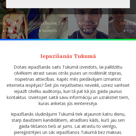
inda K, 21
Gunita Putāne, 24
Kārlis G, 28
Gints L, 3
—
—
—
—
● Rīga
● Salaspils
● Rīga
● Rīga
Iepazīšanās Тukumā
Dotais iepazīšanās saits Tukumā izveidots, lai palīdzētu
cilvēkiem atrast savas otrās puses un nodibināt stipras,
nopietnas attiecības. Kapēc mēs piedāvājam izmantot
interneta iespējas? Šeit jūs nejutīsieties neveikli, uzreiz varēsiet
iepazīt cilvēku auditoriju, kuri tā pat kā jūs gaida jaunus
kontaktus. Izvietojiet saitā savu informāciju un uzrakstiet tiem,
kuras anketas jūs ieinteresēja.
Iepazīšanās sludinājumi Tukumā tiek atjaunoti katru dienu,
starp daudziem kandidātiem, atradīsies kāds, kurš jau sen
gaida tikšanos tieši ar jums. Lai atrastu to vienīgo,
piereģistrējies un sāc iepazīšanos Tukumā bez maksas.