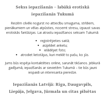
Sekss iepazīšanās – labākā erotiskā
iepazīšanās Tukumā
Reizēm cilvēki nogurst no attiecību smaguma, strīdiem,
pienākumiem un vēlas atpūsties, noņemt stresu, izpaust savas
erotiskās fantāzijas. Lai atrastu iepazīšanos seksam Tukumā:
reģistrējieties saitā;
aizpildiet anketu;
ielādējiet foto;
atrodiet lietotājus, kuri meklē to pašu, ko jūs.
Jums būs iespēja kontaktēties online, sarunāt tikšanos. Jebkurā
gadījumā, iepazīšanās ar sievietēm Tukumā – tie būs jauni
iespaidi un interesanta pieredze.
Iepazīšanās Latvijā: Rīga, Daugavpils,
Liepāja, Jelgava, Jūrmala un citas pilsētas