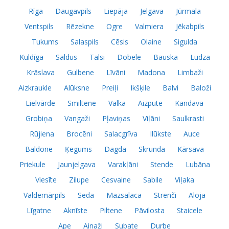
Rīga
Daugavpils
Liepāja
Jelgava
Jūrmala
Ventspils
Rēzekne
Ogre
Valmiera
Jēkabpils
Tukums
Salaspils
Cēsis
Olaine
Sigulda
Kuldīga
Saldus
Talsi
Dobele
Bauska
Ludza
Krāslava
Gulbene
Līvāni
Madona
Limbaži
Aizkraukle
Alūksne
Preiļi
Ikšķile
Balvi
Baloži
Lielvārde
Smiltene
Valka
Aizpute
Kandava
Grobiņa
Vangaži
Pļaviņas
Viļāni
Saulkrasti
Rūjiena
Brocēni
Salacgrīva
Ilūkste
Auce
Baldone
Ķegums
Dagda
Skrunda
Kārsava
Priekule
Jaunjelgava
Varakļāni
Stende
Lubāna
Viesīte
Zilupe
Cesvaine
Sabile
Viļaka
Valdemārpils
Seda
Mazsalaca
Strenči
Aloja
Līgatne
Aknīste
Piltene
Pāvilosta
Staicele
Ape
Ainaži
Subate
Durbe