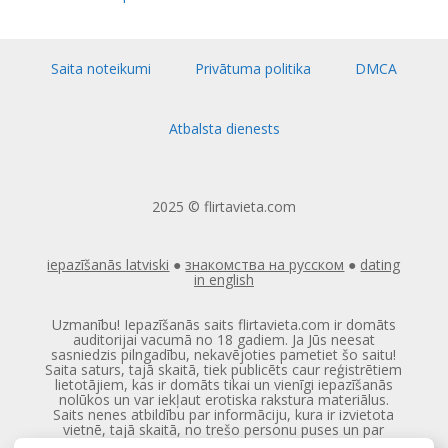
Saita noteikumi
Privātuma politika
DMCA
Atbalsta dienests
2025 © flirtavieta.com
iepazīšanās latviski
●
знакомства на русском
●
dating
in english
Uzmanību! Iepazīšanās saits flirtavieta.com ir domāts
auditorijai vacumā no 18 gadiem. Ja Jūs neesat
sasniedzis pilngadību, nekavējoties pametiet šo saitu!
Saita saturs, tajā skaitā, tiek publicēts caur reģistrētiem
lietotājiem, kas ir domāts tikai un vienīgi iepazīšanās
nolūkos un var iekļaut erotiska rakstura materiālus.
Saits nenes atbildību par informāciju, kura ir izvietota
vietnē, tajā skaitā, no trešo personu puses un par
sekām kas var būt saistībā ar šo informāciju.