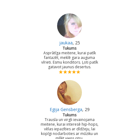
jaukaa
, 25
Tukums
Asprātīga meitene, kurai patīk
fantazēt, meklē gara auguma
vīrieti. Esmu konditors. Ļoti patīk
gatavot jaunus desertus.
Egija Gensberga
, 29
Tukums
Trausla un virgli ievainojama
meitene, kurai interesē hip-hops,
vēlas iepazīties ar dīdžeju, lai
kopīgi nodarboties ar mūziku un
mīlēt viens otru.